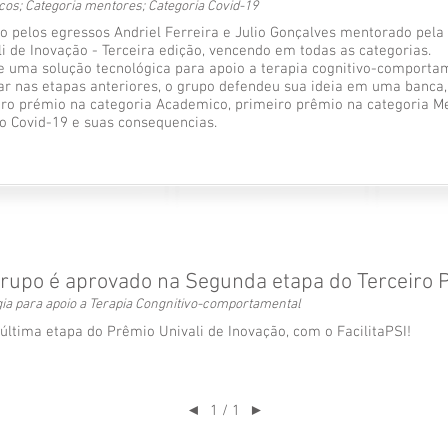
os; Categoria mentores; Categoria Covid-19
 pelos egressos Andriel Ferreira e Julio Gonçalves mentorado pela p
i de Inovação - Terceira edição, vencendo em todas as categorias.
de uma solução tecnológica para apoio a terapia cognitivo-comporta
car nas etapas anteriores, o grupo defendeu sua ideia em uma banca,
iro prémio na categoria Academico, primeiro prêmio na categoria M
o Covid-19 e suas consequencias.
grupo é aprovado na Segunda etapa do Terceiro 
gia para apoio a Terapia Congnitivo-comportamental
ltima etapa do Prêmio Univali de Inovação, com o FacilitaPSI!
1 / 1
◄
►